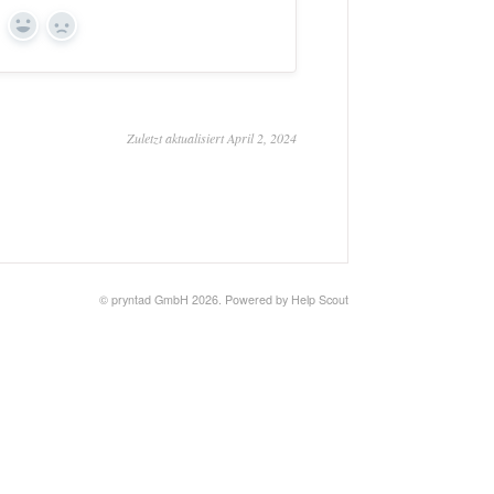
Yes
No
Zuletzt aktualisiert April 2, 2024
©
pryntad GmbH
2026.
Powered by
Help Scout